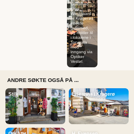
Gullsmed
Unni
Westgaard
er Kragerøs
eneste
gullsmed,
og holder til
i lokalene i
Torvgata
med
inngang via
Optiker
Vestøl.
ANDRE SØKTE OGSÅ PÅ ...
Stilk
Liseanns i Kragerø
Om Att
H. Evensen