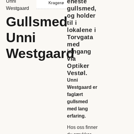
eneste
Unni
Kragerø
gullsmed,
Westgaard
og holder
Gullsmed
til i
lokalene i
Unni
Torvgata
med
Westgaard
inngang
via
Optiker
Vestøl.
Unni
Westgaard er
faglært
gullsmed
med lang
erfaring.
Hos oss finner