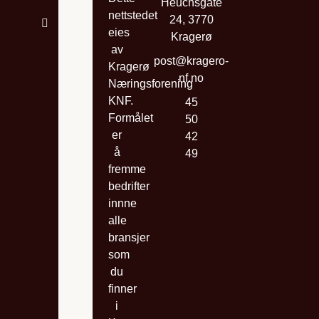
VELVÆRE
Heuchsgate
nettstedet
24, 3770
TJENESTER
eies
Kragerø
av
post@kragero-
Kragerø
nf.no
Næringsforening
KNF.
45
Formålet
50
er
42
å
49
fremme
bedrifter
innne
alle
bransjer
som
du
finner
i