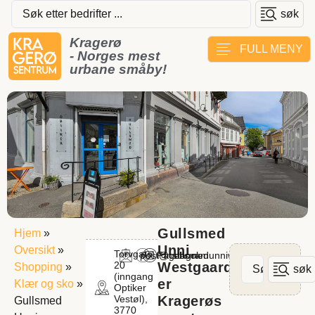
søk
Kragerø
FULL MENY
- Norges mest
urbane småby!
Gullsmed
Hjem
»
Unni
Oversikt
»
Torvgata
post@gullsmedunniwestgaard.no
Facebook
Instagram
20
Westgaard
Shopping
»
søk
(inngang
er
Klær og sko
»
Optiker
Vestøl),
Kragerøs
Gullsmed
3770