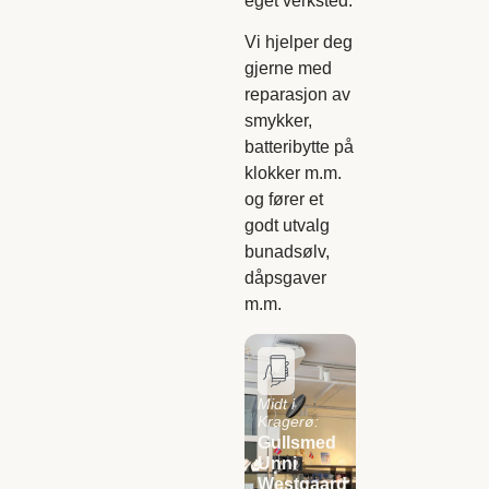
eget verksted.
Vi hjelper deg
gjerne med
reparasjon av
smykker,
batteribytte på
klokker m.m.
og fører et
godt utvalg
bunadsølv,
dåpsgaver
m.m.
Midt i
Kragerø:
Gullsmed
Unni
Westgaard