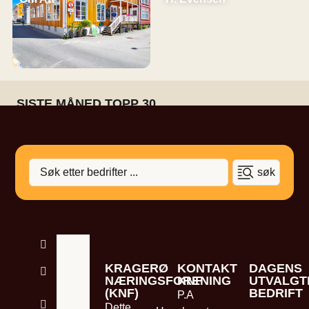
SISTE MÅNED TOPP 30 ...
søk
SHOPPING
MAT &
KRAGERØ
KONTAKT
DAGENS
DRIKKE
NÆRINGSFORENING
KNF
UTVALGT
(KNF)
BEDRIFT
P.A
HELSE &
Dette