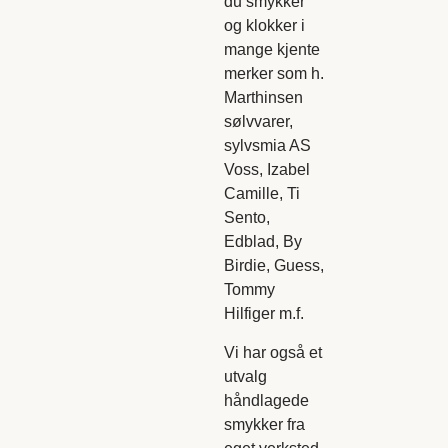
du smykker
og klokker i
mange kjente
merker som h.
Marthinsen
sølvvarer,
sylvsmia AS
Voss, Izabel
Camille, Ti
Sento,
Edblad, By
Birdie, Guess,
Tommy
Hilfiger m.f.
Vi har også et
utvalg
håndlagede
smykker fra