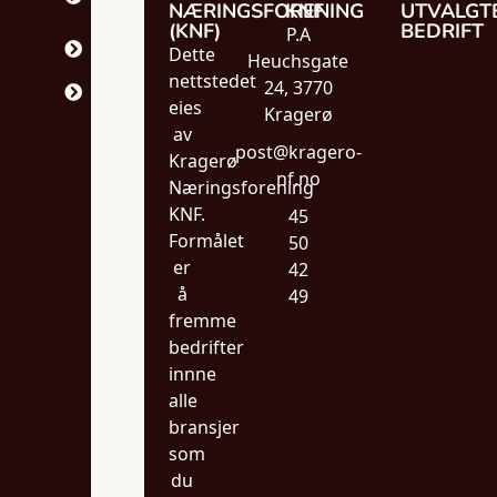
DRIKKE
NÆRINGSFORENING
KNF
UTVALGT
(KNF)
BEDRIFT
P.A
HELSE &
Dette
VELVÆRE
Heuchsgate
nettstedet
24, 3770
TJENESTER
eies
Kragerø
av
post@kragero-
Kragerø
nf.no
Næringsforening
KNF.
45
Formålet
50
er
42
å
49
fremme
bedrifter
innne
alle
bransjer
som
du