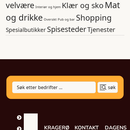
Mat
velvære
Klær og sko
Interiør og hjem
og drikke
Shopping
Oversikt
Pub og bar
Spisesteder
Tjenester
Spesialbutikker
søk
SHOPPING
MAT &
KRAGERØ
KONTAKT
DAGENS