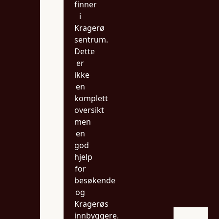
finner
i
Kragerø
sentrum.
Dette
er
ikke
en
komplett
oversikt
men
en
god
hjelp
for
besøkende
og
Kragerøs
innbyggere.