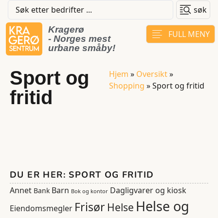
søk
Kragerø
FULL MENY
- Norges mest
urbane småby!
Sport og
Hjem
»
Oversikt
»
Shopping
»
Sport og fritid
fritid
DU ER HER: SPORT OG FRITID
Annet
Barn
Dagligvarer og kiosk
Bank
Bok og kontor
Helse og
Frisør
Helse
Eiendomsmegler