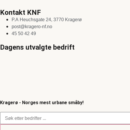
Kontakt KNF
P.A Heuchsgate 24, 3770 Kragerø
post@kragero-nf.no
45 50 42 49
Dagens utvalgte bedrift
Kragerø - Norges mest urbane småby!