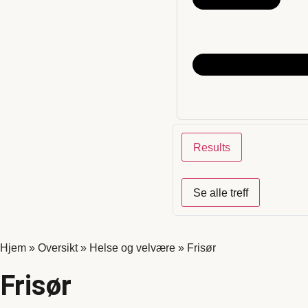
Results
Se alle treff
Hjem
»
Oversikt
»
Helse og velvære
»
Frisør
Frisør