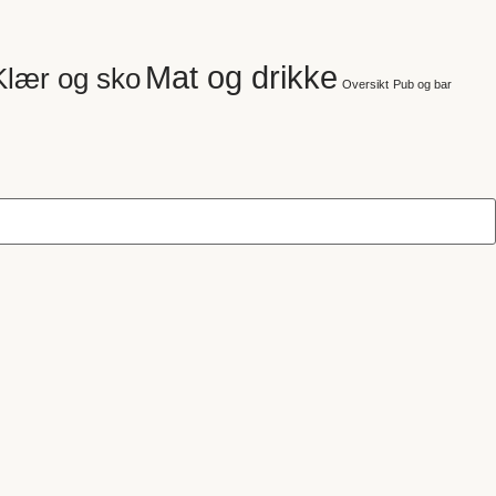
Mat og drikke
Klær og sko
Oversikt
Pub og bar