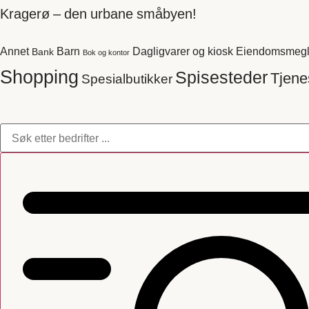
Kragerø – den urbane småbyen!
Annet
Barn
Dagligvarer og kiosk
Eiendomsmegl
Bank
Bok og kontor
Shopping
Spisesteder
Tjene
Spesialbutikker