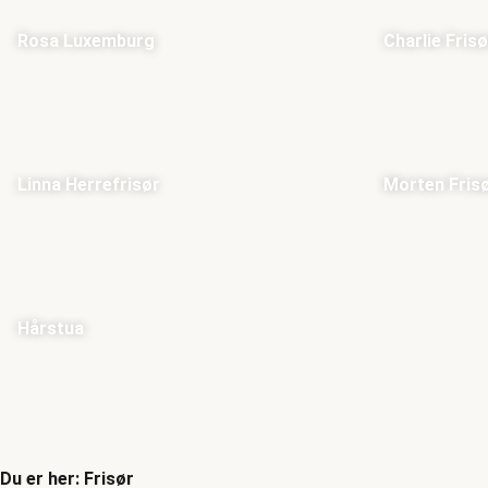
Rosa Luxemburg
Charlie Frisø
Linna Herrefrisør
Morten Fris
Hårstua
Du er her: Frisør