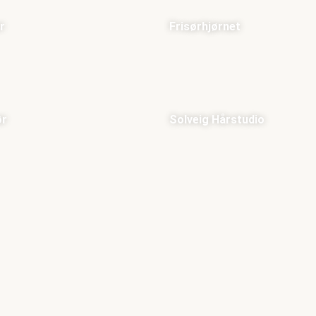
r
Frisørhjørnet
ør
Solveig Hårstudio