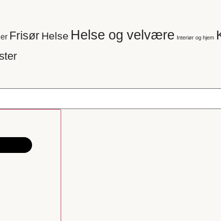
Helse og velvære
Frisør
Helse
er
Interiør og hjem
ster