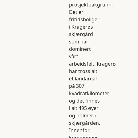
prosjektbakgrunn.
Det er
fritidsboliger
i Kragerøs
skjærgård
som har
dominert
vårt
arbeidsfelt. Kragerø
har tross alt
et landareal
på 307
kvadratkilometer,
og det finnes
i alt 495 øyer
og holmer i
skjærgården.
Innenfor
kommunens