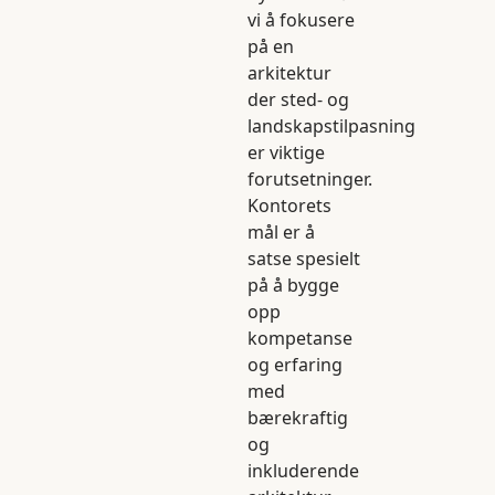
vi å fokusere
på en
arkitektur
der sted- og
landskapstilpasning
er viktige
forutsetninger.
Kontorets
mål er å
satse spesielt
på å bygge
opp
kompetanse
og erfaring
med
bærekraftig
og
inkluderende