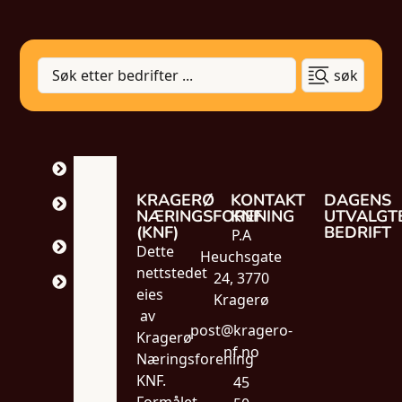
søk
SHOPPING
MAT &
KRAGERØ
KONTAKT
DAGENS
DRIKKE
NÆRINGSFORENING
KNF
UTVALGT
(KNF)
BEDRIFT
P.A
HELSE &
Dette
VELVÆRE
Heuchsgate
nettstedet
24, 3770
TJENESTER
eies
Kragerø
av
post@kragero-
Kragerø
nf.no
Næringsforening
KNF.
45