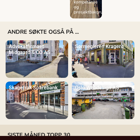
kompetanse
og
prosjektbakgrunn.
ANDRE SØKTE OGSÅ PÅ ...
Advokatfirmaet
Sørmegleren Kragerø
Midgaard & CO AS
Skagerrak Sparebank
Oslo Webdesign AS
SISTE MÅNED TOPP 30 ...