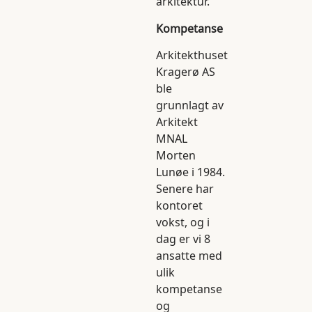
arkitektur.
Kompetanse
Arkitekthuset
Kragerø AS
ble
grunnlagt av
Arkitekt
MNAL
Morten
Lunøe i 1984.
Senere har
kontoret
vokst, og i
dag er vi 8
ansatte med
ulik
kompetanse
og