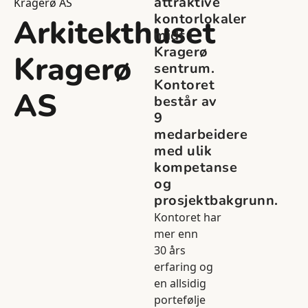
attraktive
Kragerø AS
kontorlokaler
Arkitekthuset
midt i
Kragerø
Kragerø
sentrum.
Kontoret
AS
består av
9
medarbeidere
med ulik
kompetanse
og
prosjektbakgrunn.
Kontoret har
mer enn
30 års
erfaring og
en allsidig
portefølje