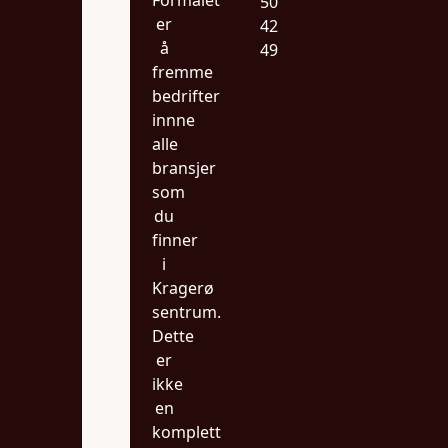
Formålet
50
er
42
å
49
fremme
bedrifter
innne
alle
bransjer
som
du
finner
i
Kragerø
sentrum.
Dette
er
ikke
en
komplett