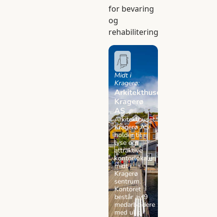
for bevaring
og
rehabilitering
Midt i
Kragerø:
Arkitekthuset
Kragerø
AS
Arkitekthuset
Kragerø AS
holder til i
lyse og
attraktive
kontorlokaler
midt i
Kragerø
sentrum.
Kontoret
består av 9
medarbeidere
med ulik