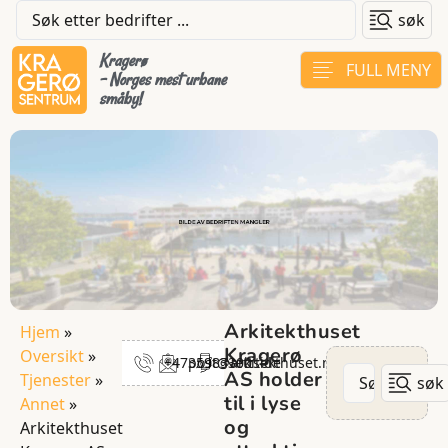
søk
Kragerø
FULL MENY
- Norges mest urbane
småby!
Arkitekthuset
Hjem
»
Kragerø
Oversikt
»
+4735983300
post@arkitekthuset.no
Nettside
AS holder
Tjenester
»
søk
til i lyse
Annet
»
og
Arkitekthuset