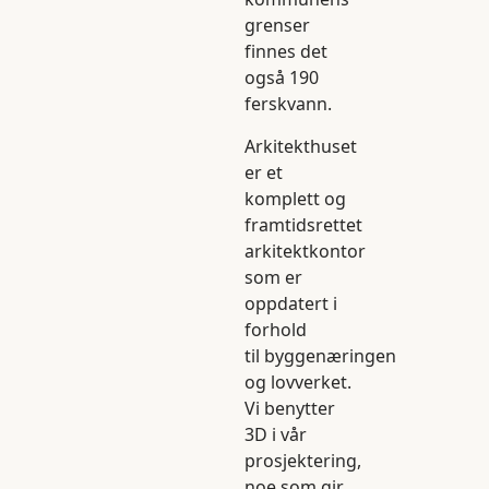
grenser
finnes det
også 190
ferskvann.
Arkitekthuset
er et
komplett og
framtidsrettet
arkitektkontor
som er
oppdatert i
forhold
til byggenæringen
og lovverket.
Vi benytter
3D i vår
prosjektering,
noe som gir